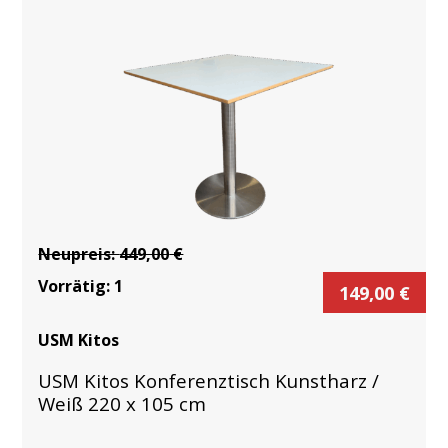
Neupreis:
449,00
€
Vorrätig:
1
149,00
€
USM Kitos
USM Kitos Konferenztisch Kunstharz /
Weiß 220 x 105 cm