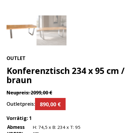
OUTLET
Konferenztisch 234 x 95 cm /
braun
Neupreis:
2099,00
€
890,00
€
Outletpreis:
Vorrätig:
1
Abmess
H: 74,5 x B: 234 x T: 95