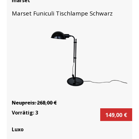
marset
Marset Funiculi Tischlampe Schwarz
Neupreis:
268,00
€
Vorrätig:
3
149,00
€
Luxo