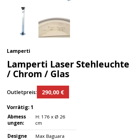
Lamperti
Lamperti Laser Stehleuchte
/ Chrom / Glas
290,00
€
Outletpreis:
Vorrätig:
1
Abmess
H: 176 x Ø 26
ungen:
cm
Designe
Max Baguara