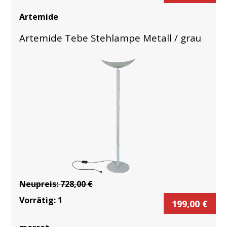
Artemide
Artemide Tebe Stehlampe Metall / grau
Neupreis:
728,00
€
Vorrätig:
1
199,00
€