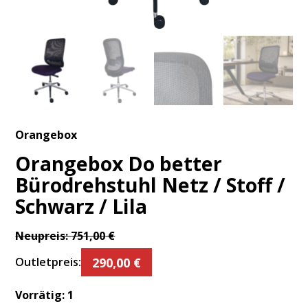
Orangebox
Orangebox Do better
Bürodrehstuhl Netz / Stoff /
Schwarz / Lila
Neupreis:
751,00
€
290,00
€
Outletpreis:
Vorrätig:
1