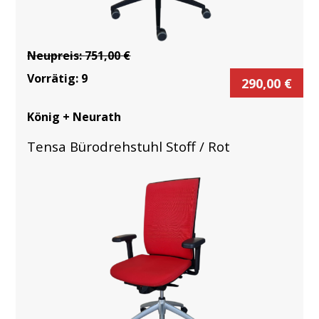
Neupreis:
751,00
€
Vorrätig:
9
290,00
€
König + Neurath
Tensa Bürodrehstuhl Stoff / Rot