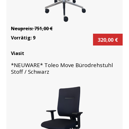
Neupreis:
751,00
€
Vorrätig:
9
320,00
€
Viasit
*NEUWARE* Toleo Move Bürodrehstuhl
Stoff / Schwarz