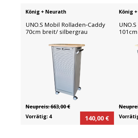
König + Neurath
König +
UNO.S Mobil Rolladen-Caddy
UNO.S 
70cm breit/ silbergrau
101cm 
Neupreis:
663,00
€
Neupre
Vorrätig:
4
Vorräti
140,00
€