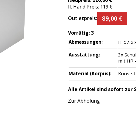
Neupreis:
220,00
€
II. Hand Preis:
119
€
89,00
€
Outletpreis:
Vorrätig:
3
Abmessungen:
H: 57,5 
Ausstattung:
3x Schu
mit HR 
Material (Korpus):
Kunststo
Alle Artikel sind sofort zu
Zur Abholung