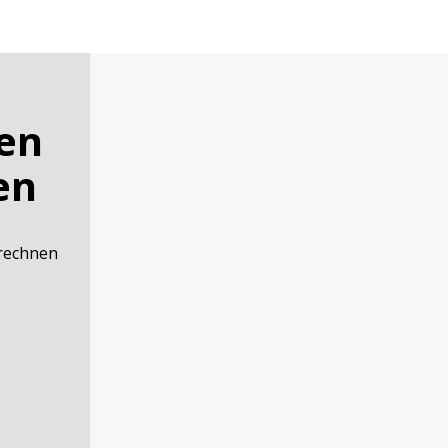
en
en
rechnen