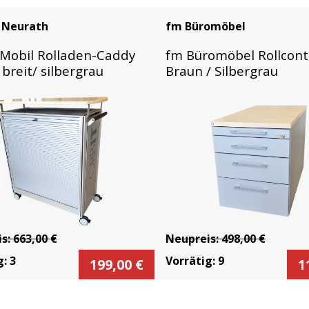
 Neurath
fm Büromöbel
Mobil Rolladen-Caddy
fm Büromöbel Rollcont
breit/ silbergrau
Braun / Silbergrau
is:
663,00
€
Neupreis:
498,00
€
g:
3
Vorrätig:
9
199,00
€
1