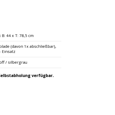
x B: 44 x T: 78,5 cm
blade (davon 1x abschließbar),
– Einsatz
ff / silbergrau
r Selbstabholung verfügbar.