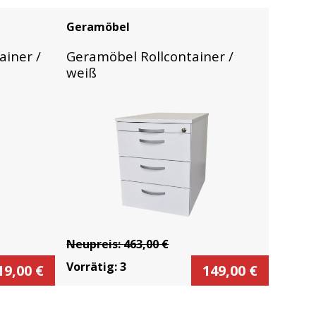
Geramöbel
ainer /
Geramöbel Rollcontainer /
weiß
Neupreis:
463,00
€
Vorrätig:
3
19,00
€
149,00
€