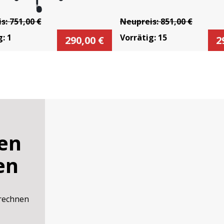
is:
751,00
€
Neupreis:
851,00
€
g:
1
Vorrätig:
15
290,00
€
2
en
en
rechnen