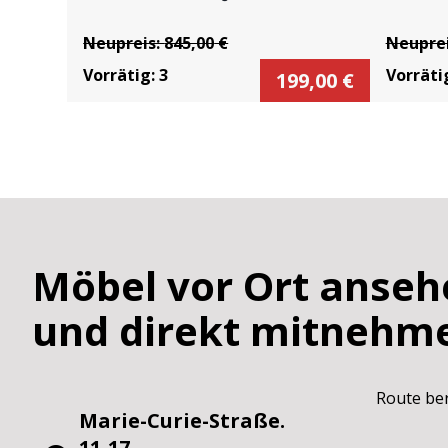
Neupreis:
845,00
€
Neupre
Vorrätig:
3
Vorräti
199,00
€
Möbel vor Ort anseh
und direkt mitnehm
Route be
Marie-Curie-Straße.
11-17