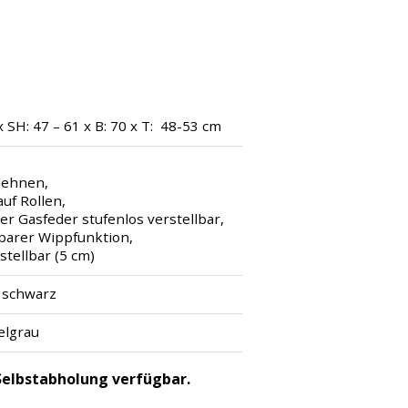
x SH: 47 – 61 x B: 70 x T: 48-53 cm
lehnen,
uf Rollen,
er Gasfeder stufenlos verstellbar,
rbarer Wippfunktion,
rstellbar (5 cm)
/ schwarz
elgrau
r Selbstabholung verfügbar.