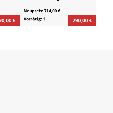
Neupreis:
714,00
€
Vorrätig:
1
90,00
€
290,00
€