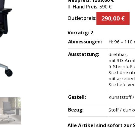
Neupreis:
1269,00
€
II. Hand Preis:
590
€
290,00
€
Outletpreis:
Vorrätig:
2
Abmessungen:
H: 96 – 110 
Ausstattung:
drehbar,
mit 3D-Arm
5-Sternfuß a
Sitzhöhe üb
mit arretie
Sitztiefe ve
Gestell:
Kunststoff 
Bezug:
Stoff / dunk
Alle Artikel sind sofort zu