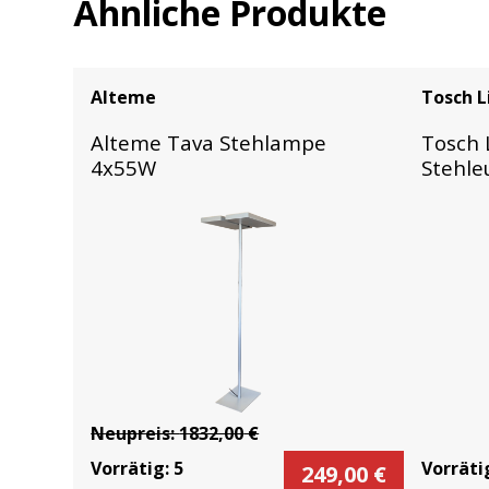
Ähnliche Produkte
Alteme
Tosch L
Alteme Tava Stehlampe
Tosch 
4x55W
Stehle
Neupreis:
1832,00
€
Vorrätig:
5
Vorräti
249,00
€