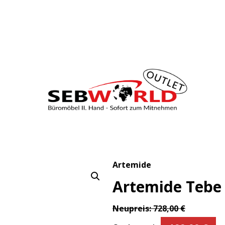
Artemide
Artemide Tebe 
Neupreis:
728,00
€