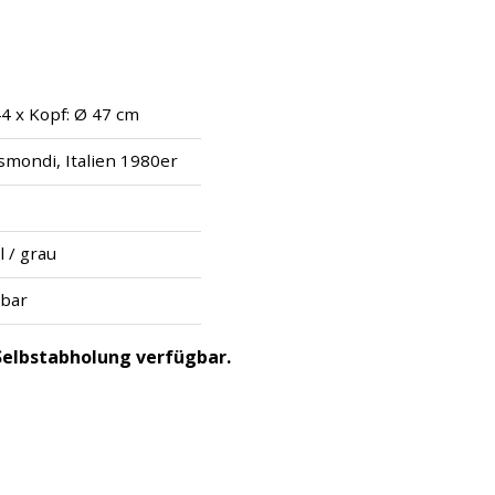
44 x Kopf: Ø 47 cm
smondi, Italien 1980er
l / grau
mbar
r Selbstabholung verfügbar.