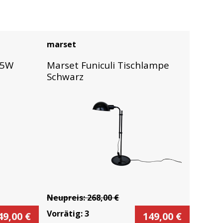
marset
55W
Marset Funiculi Tischlampe
Schwarz
Neupreis:
268,00
€
Vorrätig:
3
49,00
€
149,00
€