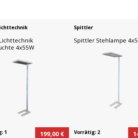
ichttechnik
Spittler
Lichttechnik
Spittler Stehlampe 4x
uchte 4x55W
g:
1
Vorrätig:
2
199,00
€
1