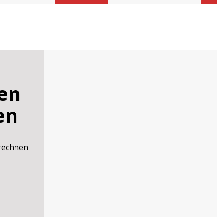
en
en
rechnen